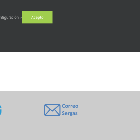
nfiguración
Acepto