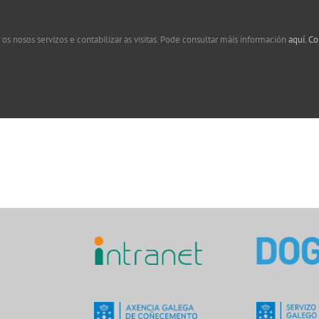
 os nosos servizos e contabilizar as visitas. Pode consultar máis información
aquí.
Co