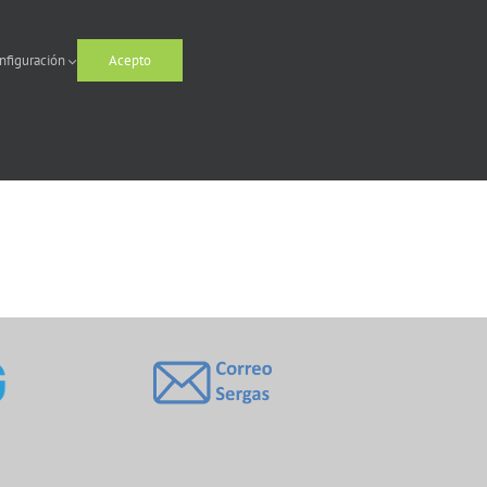
nfiguración
Acepto