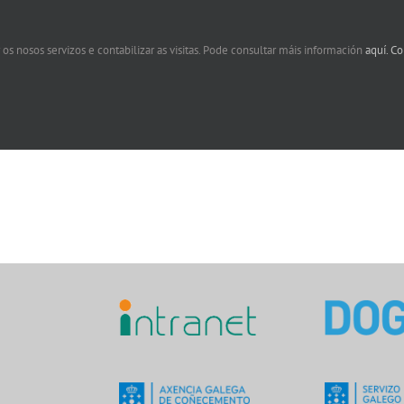
 os nosos servizos e contabilizar as visitas. Pode consultar máis información
aquí.
Co