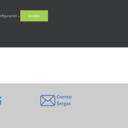
nfiguración
Acepto