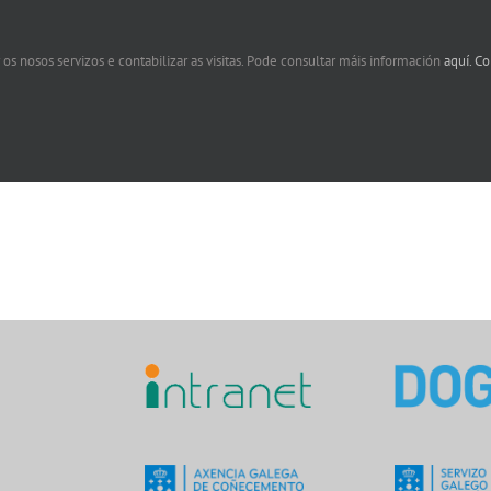
 os nosos servizos e contabilizar as visitas. Pode consultar máis información
aquí.
Co