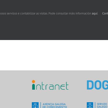
osos servizos e contabilizar as visitas. Pode consultar máis información
aquí.
Conf