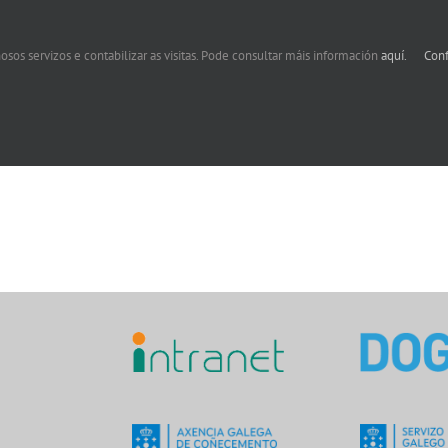
osos servizos e contabilizar as visitas. Pode consultar máis información
aquí.
Conf