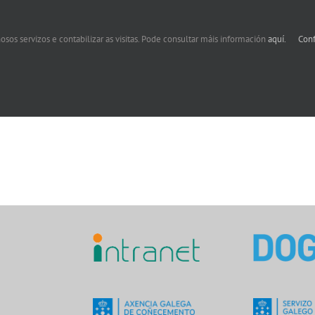
osos servizos e contabilizar as visitas. Pode consultar máis información
aquí.
Conf