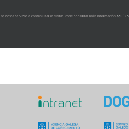
 os nosos servizos e contabilizar as visitas. Pode consultar máis información
aquí.
Co