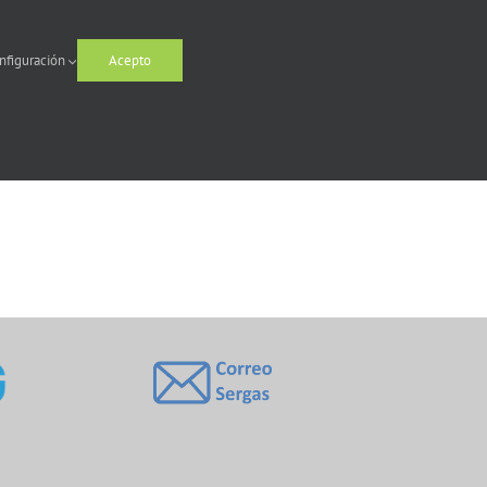
nfiguración
Acepto