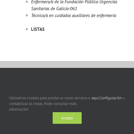
Enfermero/a de la Fundación Pública Urgencias
Sanitarias de Galicia-061
Técnico/a en cuidados auxiliares de enfermería
LISTAS
Utilizamos cookies para prestar os nosos servizos e
aquí.
Configuración
contabilizar as visitas. Pode consultar máis
información
Acepto