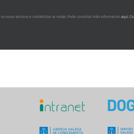
 os nosos servizos e contabilizar as visitas. Pode consultar máis información
aquí.
Co