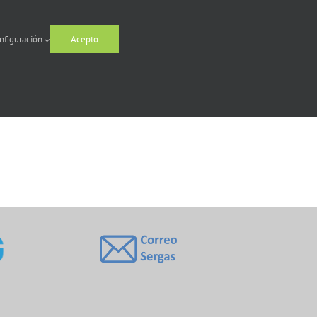
nfiguración
Acepto