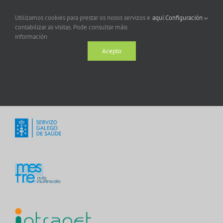
Utilizamos cookies para prestar os nosos servizos e
aquí.
Configuración
contabilizar as visitas. Pode consultar máis
información
Acepto