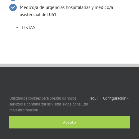
Médico/a de urgencias hospitalarias y médico/a
asistencial del 061
LISTAS
Utilizamos cookies para prestar os nosos
aquí.
Configuración
servizos e contabilizar as visitas. Pode consultar
máis información
Acepto