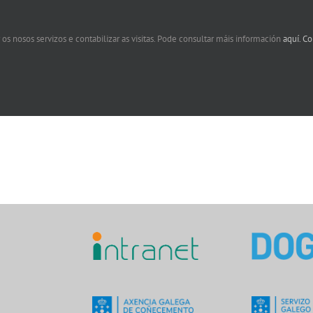
 os nosos servizos e contabilizar as visitas. Pode consultar máis información
aquí.
Co