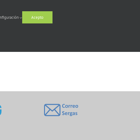
nfiguración
Acepto