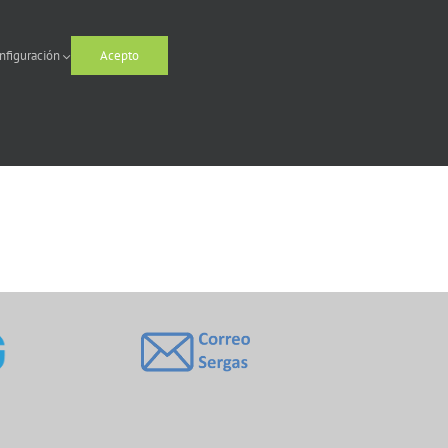
nfiguración
Acepto