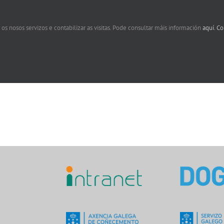
 os nosos servizos e contabilizar as visitas. Pode consultar máis información
aquí.
Co