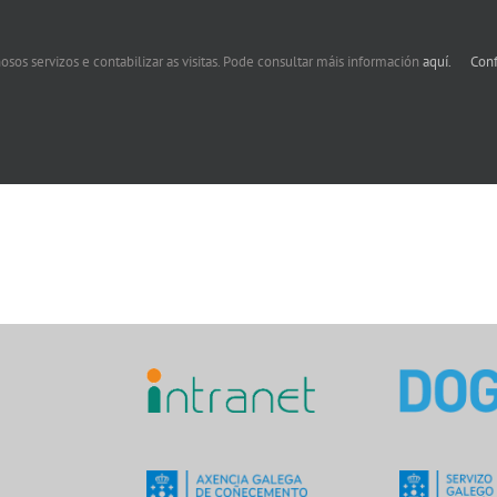
osos servizos e contabilizar as visitas. Pode consultar máis información
aquí.
Conf