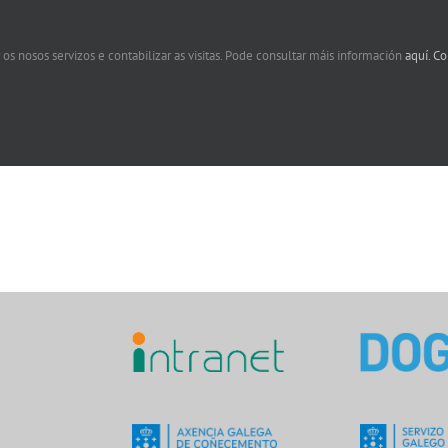
 os nosos servizos e contabilizar as visitas. Pode consultar máis información
aquí.
Co