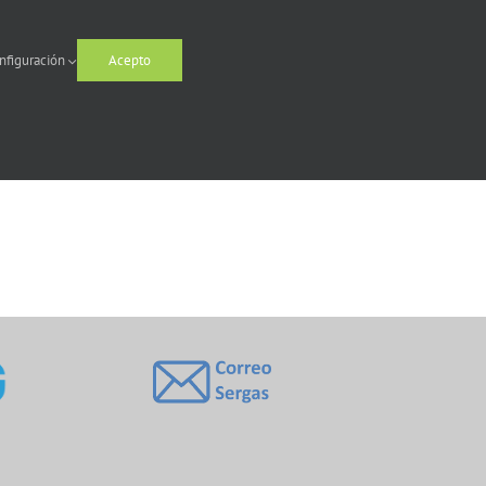
nfiguración
Acepto