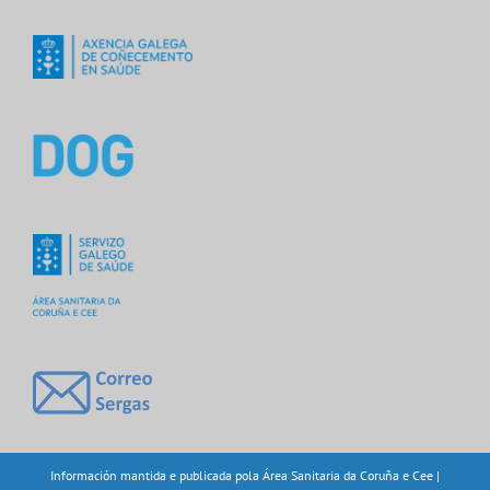
Información mantida e publicada pola Área Sanitaria da Coruña e Cee |