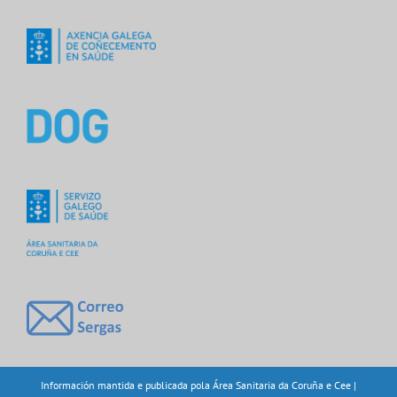
Información mantida e publicada pola Área Sanitaria da Coruña e Cee |