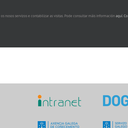
 os nosos servizos e contabilizar as visitas. Pode consultar máis información
aquí.
Co