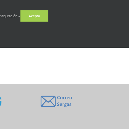
nfiguración
Acepto