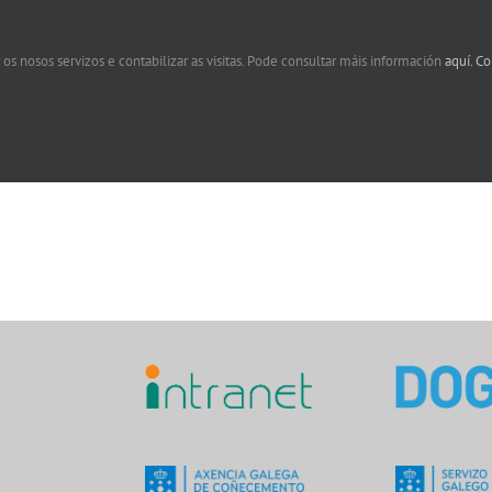
 os nosos servizos e contabilizar as visitas. Pode consultar máis información
aquí.
Co