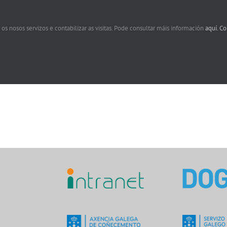
 os nosos servizos e contabilizar as visitas. Pode consultar máis información
aquí.
Co