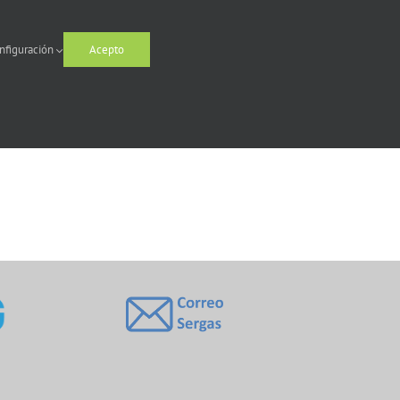
nfiguración
Acepto