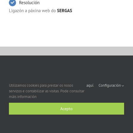
Resolución
Ligazón a páxina web do
SERGAS
Utilizamos cookies para prestar os nosos
aquí.
Configuración
servizos e contabilizar as visitas. Pode consultar
máis información
Acepto