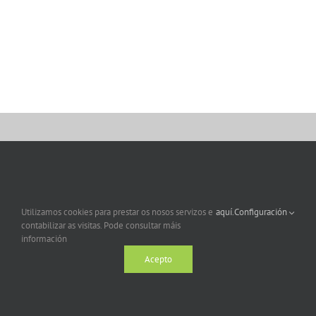
Utilizamos cookies para prestar os nosos servizos e
aquí.
Configuración
contabilizar as visitas. Pode consultar máis
información
Acepto