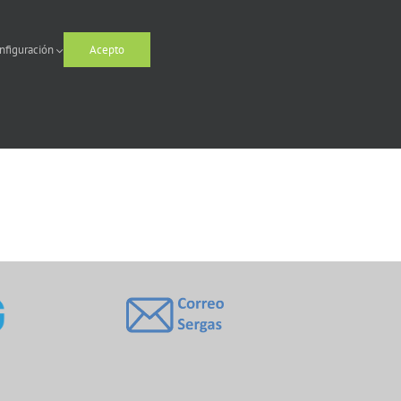
nfiguración
Acepto