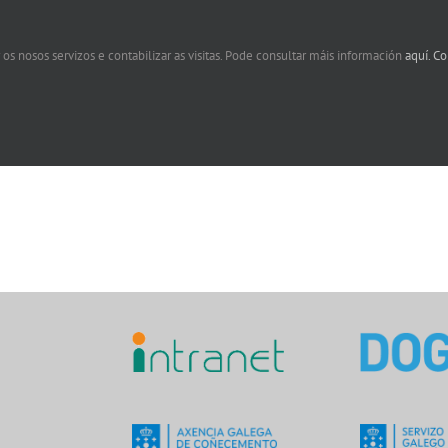
 os nosos servizos e contabilizar as visitas. Pode consultar máis información
aquí.
Co