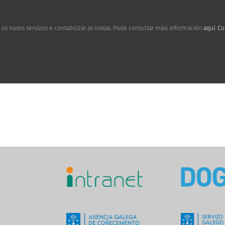
 os nosos servizos e contabilizar as visitas. Pode consultar máis información
aquí.
Co