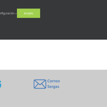
nfiguración
Acepto