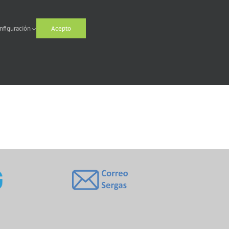
nfiguración
Acepto