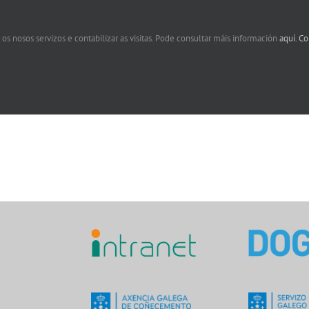
 os nosos servizos e contabilizar as visitas. Pode consultar máis información
aquí.
Co