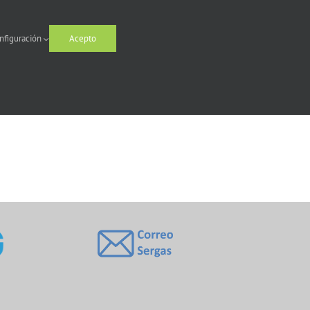
nfiguración
Acepto