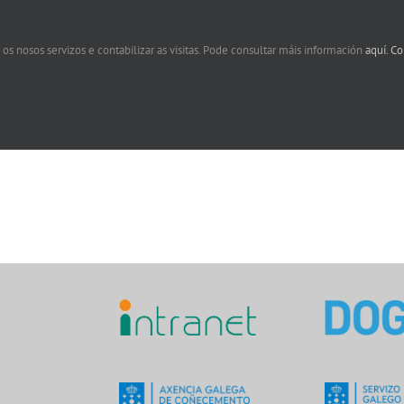
 os nosos servizos e contabilizar as visitas. Pode consultar máis información
aquí.
Co