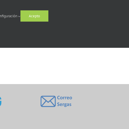
nfiguración
Acepto