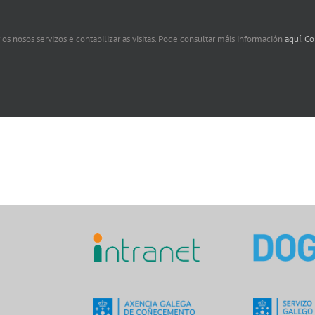
 os nosos servizos e contabilizar as visitas. Pode consultar máis información
aquí.
Co