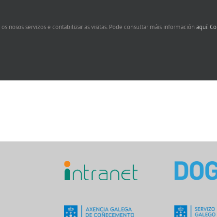
 os nosos servizos e contabilizar as visitas. Pode consultar máis información
aquí.
Co