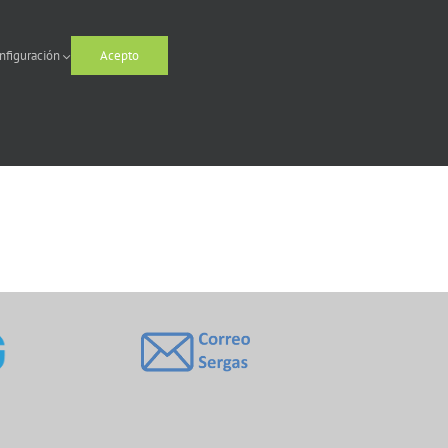
nfiguración
Acepto