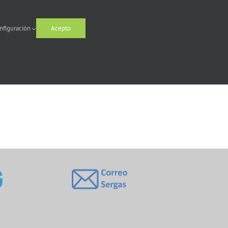
nfiguración
Acepto