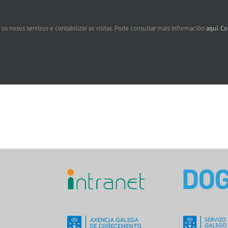
 os nosos servizos e contabilizar as visitas. Pode consultar máis información
aquí.
Co