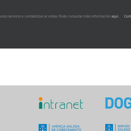
osos servizos e contabilizar as visitas. Pode consultar máis información
aquí.
Conf