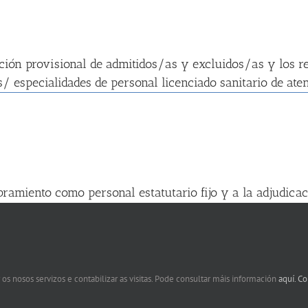
ción provisional de admitidos/as y excluidos/as y los res
/ especialidades de personal licenciado sanitario de aten
amiento como personal estatutario fijo y a la adjudicaci
en la categoría de enfermera/o especialista en salud men
 os nosos servizos e contabilizar as visitas. Pode consultar máis información
aquí.
Co