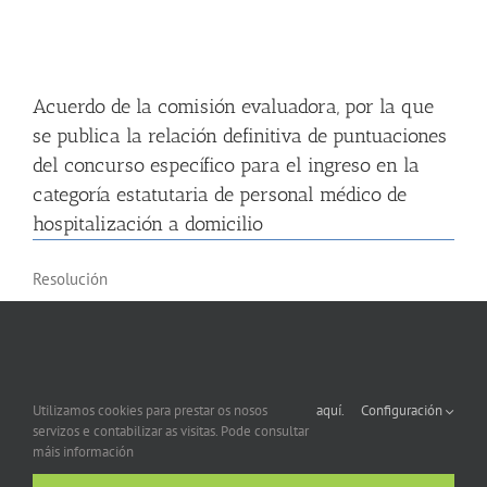
Acuerdo de la comisión evaluadora, por la que
se publica la relación definitiva de puntuaciones
del concurso específico para el ingreso en la
categoría estatutaria de personal médico de
hospitalización a domicilio
Resolución
Resolución por la que se declara aprobada la
Utilizamos cookies para prestar os nosos
aquí.
Configuración
lista provisional de admitidos/as y excluídos/as
servizos e contabilizar as visitas. Pode consultar
máis información
para la provisión de un puesto de coordinador/a
de formación de técnicos en coidados auxiliares