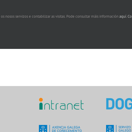
 os nosos servizos e contabilizar as visitas. Pode consultar máis información
aquí.
Co