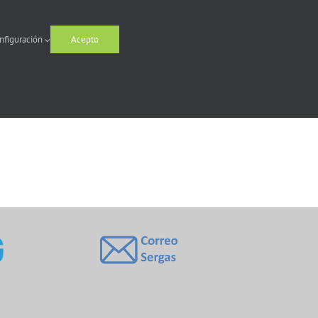
nfiguración
Acepto