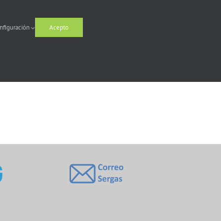
nfiguración
Acepto