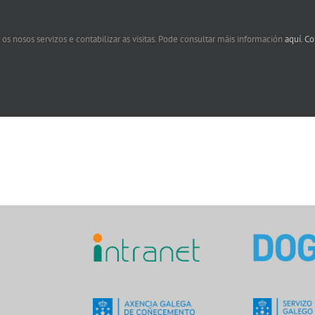
 os nosos servizos e contabilizar as visitas. Pode consultar máis información
aquí.
Co