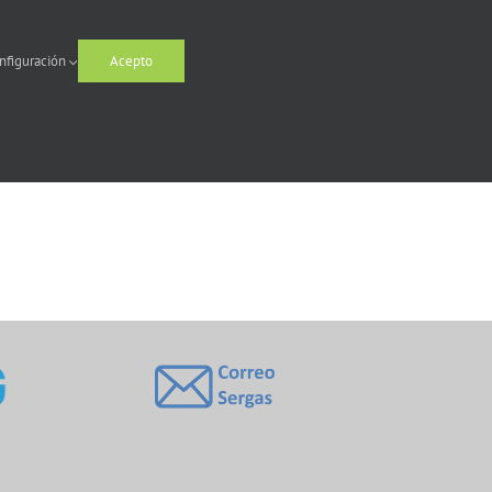
nfiguración
Acepto