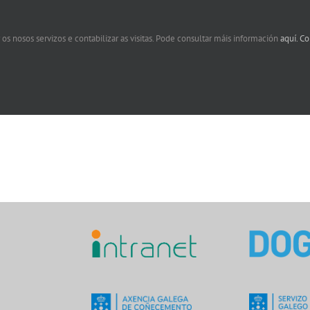
 os nosos servizos e contabilizar as visitas. Pode consultar máis información
aquí.
Co