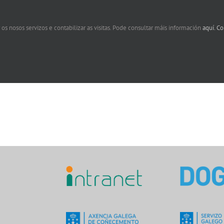
 os nosos servizos e contabilizar as visitas. Pode consultar máis información
aquí.
Co