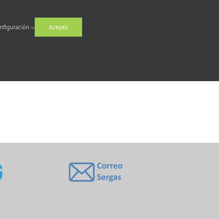
nfiguración
Acepto