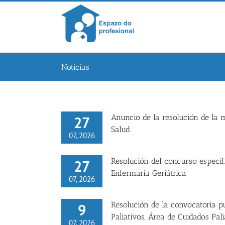
Skip
to
content
Noticias
Anuncio de la resolución de la 
27
Salud.
07, 2026
Resolución del concurso específi
27
Enfermaría Geriátrica
07, 2026
Resolución de la convocatoria p
9
Paliativos, Área de Cuidados Pali
07, 2026