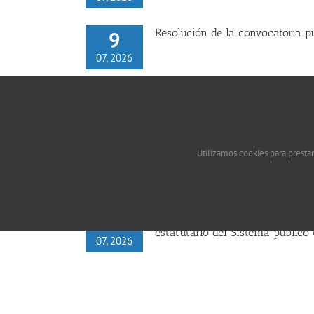
Resolución de la convocatoria p
9
07, 2026
Nombramiento de los tribunales c
8
07, 2026
Utilizamos cookies para prestar
Anuncio en relación con la próx
7
enfermero especialista en enfer
07, 2026
Modificación de las bases del p
7
estatutario del Sistema público 
07, 2026