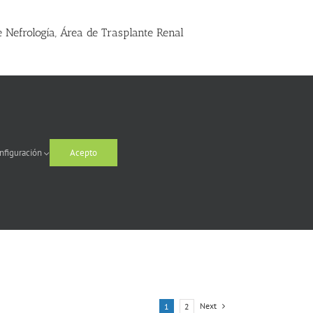
e Nefrología, Área de Trasplante Renal
sas categorías de personal estatutario fijo
nfiguración
Acepto
la categoría estatutaria de personal
ra la provisión de plazas básicas de personal
Next
1
2