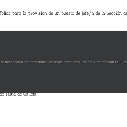
ública para la provisión de un puesto de jefe/a de la Sección d
alificadores en los procesos selectivos para el ingreso en diver
 os nosos servizos e contabilizar as visitas. Pode consultar máis información
aquí.
Co
ima convocatoria de un concurso específico para el ingreso en 
mería familiar y comunitaria
rocedimiento de concurso de traslados abierto y permanente pa
de salud de Galicia