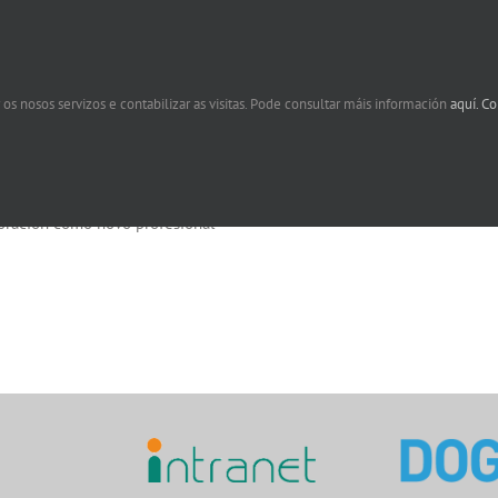
Manual de acollida
Normativa
 os nosos servizos e contabilizar as visitas. Pode consultar máis información
aquí.
Co
ez incorporado na nosa
Poñemos a túa disposición os te
zación, ofrecémosche unha
legais máis relevantes no noso 
a guía con información que
mos faga máis doada a túa
oración como novo profesional