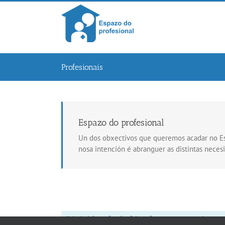
Skip
to
content
Profesionais
Espazo do profesional
Un dos obxectivos que queremos acadar no Esp
nosa intención é abranguer as distintas nece
Divisións do ámbito de competencia