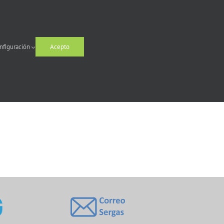
Provisión
nfiguración
Acepto
xtos
Neste apartado podes atopar
ámbito
información sobre os diferentes
procesos que che poden interesar para
o teu desenvolvemento profesional