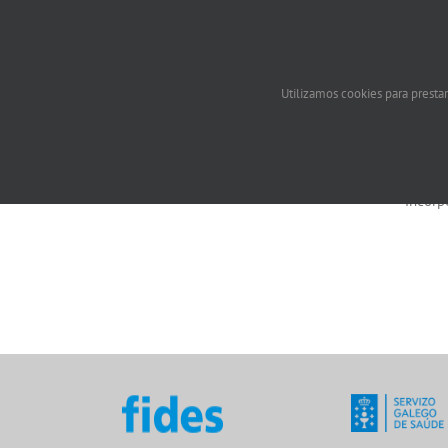
Emprego público
Utilizamos cookies para prestar
No que se contemplan os diferentes
Unha v
procesos selectivos (oposición,
organi
vinculacións temporais…) do Servizo
pequen
Galego de Saúde
espera
incorp