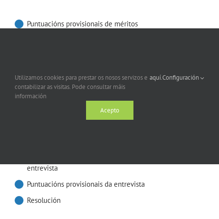
Puntuacións provisionais de méritos
Puntuacións definitivas de méritos e convocatoria para
entrevista
Puntuacións provisionais da entrevista
Utilizamos cookies para prestar os nosos servizos e
aquí.
Configuración
Resolución
contabilizar as visitas. Pode consultar máis
información
Acepto
Microbioloxía e Parasitoloxía
Puntuacións provisionais de méritos
Puntuacións definitivas de méritos e convocatoria para
entrevista
Puntuacións provisionais da entrevista
Resolución