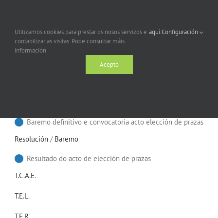
Resolución
/
Anexo I
PERSONAL SANITARIO DE FORMACIÓN PROFESIONAL
Utilizamos cookies para prestar os nosos servizos e
aquí.
Configuración
Provisional de admitidos/as e excluídos/as
contabilizar as visitas. Pode consultar máis
información
Resolución
/
Lista
Acepto
Definitiva de admitidos/as e excluídos/as e baremo
provisional
Resolución
/
Lista
/
Baremo
Baremo definitivo e convocatoria acto elección de prazas
Resolución
/
Baremo
Resultado do acto de elección de prazas
T.C.A.E
.
T.E.L
.
T.E.R
.