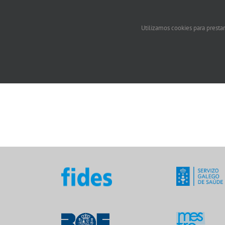
Cardioloxía HUAC
Quirófano Teresa Herrera
Quirófano HUAC
Utilizamos cookies para prestar
UCI 5ª HUAC