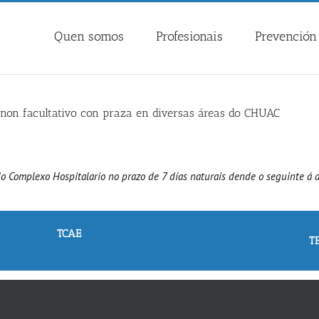
Quen somos
Profesionais
Prevención 
o non facultativo con praza en diversas áreas do CHUAC
do Complexo Hospitalario no prazo de 7 días naturais dende o seguinte á d
TCAE
TE
Cardioloxía HUAC
Esterilización HUAC