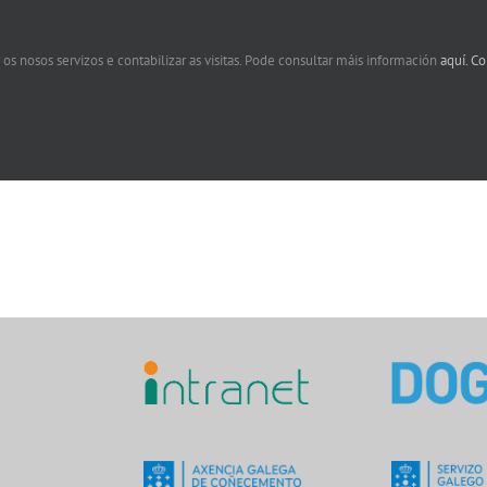
Quirófano HUAC
Reanimación Abente y Lago
Reanimación HUAC
 os nosos servizos e contabilizar as visitas. Pode consultar máis información
aquí.
Co
Saúde Mental Oza
UCI 5ª HUAC