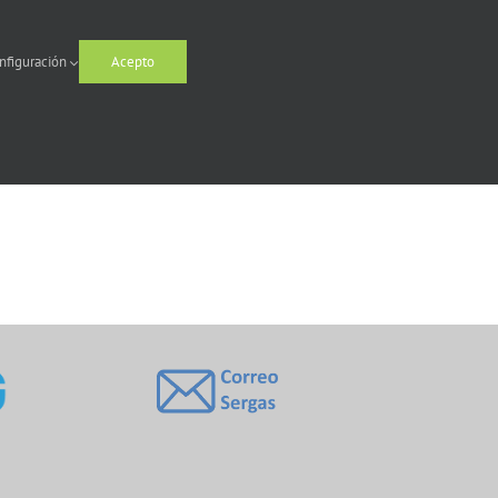
Laboratorio de Área
Laboratorio de Hematoloxía
Laboratorio de Inmunoloxía
nfiguración
Acepto
Laboratorio de Microbioloxía