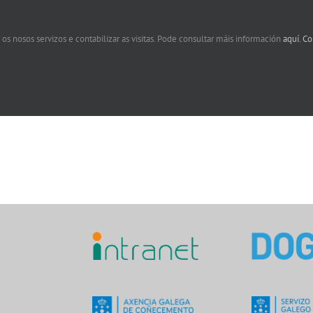
 os nosos servizos e contabilizar as visitas. Pode consultar máis información
aquí.
Co