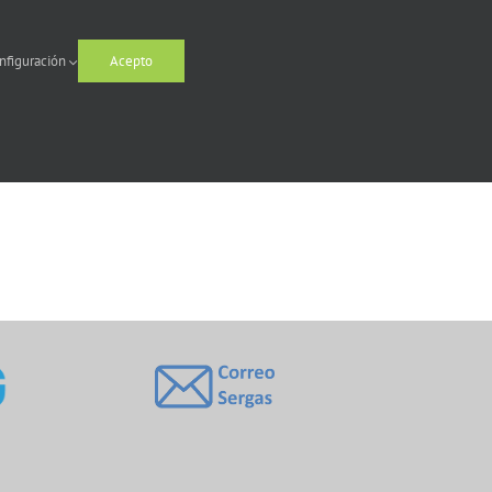
nfiguración
Acepto