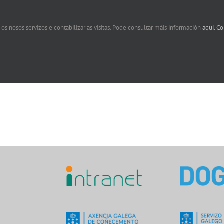
 os nosos servizos e contabilizar as visitas. Pode consultar máis información
aquí.
Co