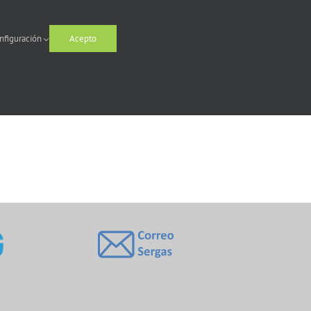
nfiguración
Acepto