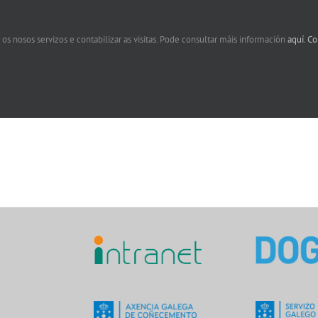
 os nosos servizos e contabilizar as visitas. Pode consultar máis información
aquí.
Co