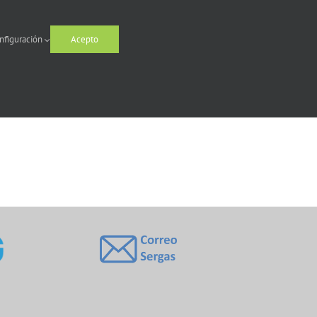
nfiguración
Acepto