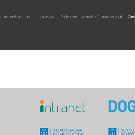
osos servizos e contabilizar as visitas. Pode consultar máis información
aquí.
Conf