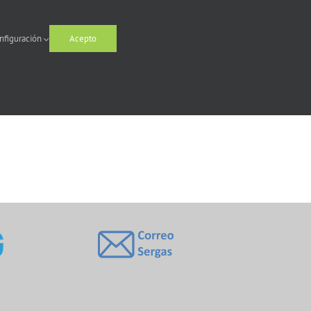
nfiguración
Acepto