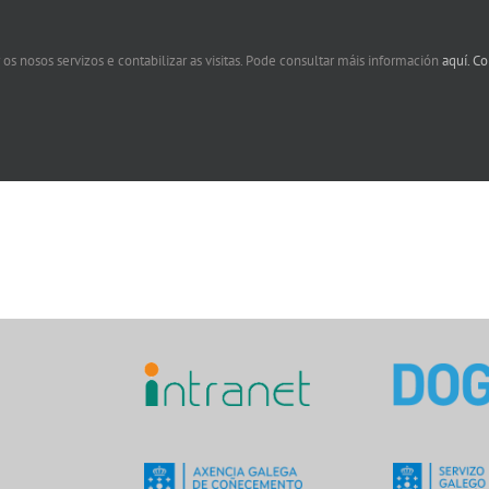
co clínico
 os nosos servizos e contabilizar as visitas. Pode consultar máis información
aquí.
Co