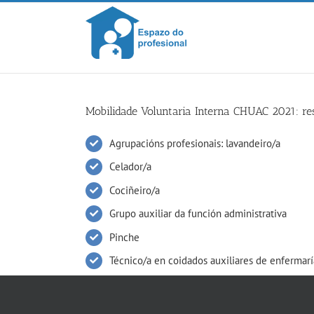
Skip
to
content
Mobilidade Voluntaria Interna CHUAC 2021: re
Agrupacións profesionais: lavandeiro/a
Celador/a
Cociñeiro/a
Grupo auxiliar da función administrativa
Pinche
Técnico/a en coidados auxiliares de enfermarí
Técnico/a superior en anatomía patolóxica
Técnico/a superior en imaxe para o diagnósti