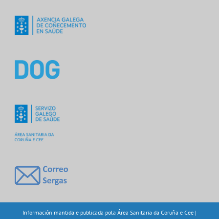
Información mantida e publicada pola Área Sanitaria da Coruña e Cee |