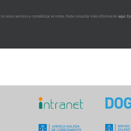
 os nosos servizos e contabilizar as visitas. Pode consultar máis información
aquí.
Co