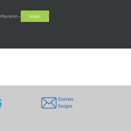
nfiguración
Acepto