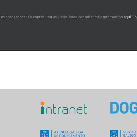
 os nosos servizos e contabilizar as visitas. Pode consultar máis información
aquí.
Co