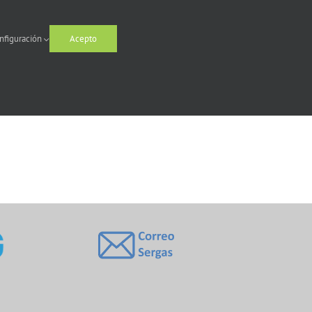
nfiguración
Acepto