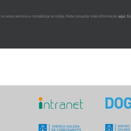
 os nosos servizos e contabilizar as visitas. Pode consultar máis información
aquí.
Co